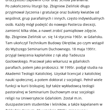
Po zakończeniu liturgii bp. Zbigniew Zieliński długo
przyjmował życzenia i gratulacje oraz bukiety kwiatów od
wspólnot, grup parafialnych i innych, często indywidualnych
osób. Każdy mógł podejść do nowego Pasterza diecezji,
zamienić kilka słów, a nawet zrobić pamiątkowe zdjęcie.
Bp. Zbigniew Zieliński ur. się 14 stycznia 1965r. w Gdańsku.
Tam ukończył Technikum Budowy Okrętów, po czym wstąpił
do Wyższego Seminarium Duchownego. 18 maja 1991r.
przyjął święcenia kapłańskie z rąk abp Tadeusza
Gocłowskiego. Pracował jako wikariusz w gdańskich
parafiach, potem jako proboszcz. W 1995r. podjął studia na
Akademii Teologii Katolickiej. Uzyskał licencjat z katolickiej
nauki społecznej, a potem doktorat z socjologii. Pełnił wiele
funkcji w kurii biskupiej, był także wykładowcą teologii
pastoralnej w Seminarium Duchownym oraz socjologii
religii na Uniwersytecie Gdańskim. Został m.in.
duszpasterzem studentów i leśników, a także kapelanem w