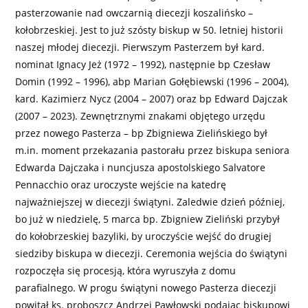
pasterzowanie nad owczarnią diecezji koszalińsko –
kołobrzeskiej. Jest to już szósty biskup w 50. letniej historii
naszej młodej diecezji. Pierwszym Pasterzem był kard.
nominat Ignacy Jeż (1972 – 1992), następnie bp Czesław
Domin (1992 – 1996), abp Marian Gołębiewski (1996 – 2004),
kard. Kazimierz Nycz (2004 – 2007) oraz bp Edward Dajczak
(2007 – 2023). Zewnętrznymi znakami objętego urzędu
przez nowego Pasterza – bp Zbigniewa Zielińskiego był
m.in. moment przekazania pastorału przez biskupa seniora
Edwarda Dajczaka i nuncjusza apostolskiego Salvatore
Pennacchio oraz uroczyste wejście na katedrę
najważniejszej w diecezji świątyni. Zaledwie dzień później,
bo już w niedzielę, 5 marca bp. Zbigniew Zieliński przybył
do kołobrzeskiej bazyliki, by uroczyście wejść do drugiej
siedziby biskupa w diecezji. Ceremonia wejścia do świątyni
rozpoczęła się procesją, która wyruszyła z domu
parafialnego. W progu świątyni nowego Pasterza diecezji
powitał ks. proboszcz Andrzej Pawłowski podając biskupowi