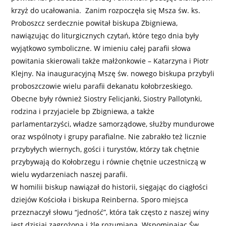
krzyż do ucałowania. Zanim rozpoczęła się Msza św. ks.
Proboszcz serdecznie powitał biskupa Zbigniewa,
nawiązując do liturgicznych czytań, które tego dnia były
wyjątkowo symboliczne. W imieniu całej parafii słowa
powitania skierowali także małżonkowie – Katarzyna i Piotr
Klejny. Na inauguracyjną Mszę św. nowego biskupa przybyli
proboszczowie wielu parafii dekanatu kołobrzeskiego.
Obecne były również Siostry Felicjanki, Siostry Pallotynki,
rodzina i przyjaciele bp Zbigniewa, a także
parlamentarzyści, władze samorządowe, służby mundurowe
oraz wspólnoty i grupy parafialne. Nie zabrakło też licznie
przybyłych wiernych, gości i turystów, którzy tak chętnie
przybywają do Kołobrzegu i równie chętnie uczestniczą w
wielu wydarzeniach naszej parafii.
W homilii biskup nawiązał do historii, sięgając do ciągłości
dziejów Kościoła i biskupa Reinberna. Sporo miejsca
przeznaczył słowu “jedność”, która tak często z naszej winy
jest dzisiaj zagrożona i żle rozumiana. Wspominając Św.