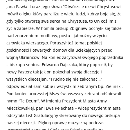
Jana Pawła II oraz jego słowa “Otwórzcie drzwi Chrystusowi
mówił o lęku, który paraliżuje wielu ludzi, którzy boją się, że
gdy tylko otworzą swe serca na Chrystusa, to On coś im z
życia zabierze. W homilii biskup Zbigniew pochylił się także
nad znaczeniem modlitwy, postu i jałmużny w życiu
człowieka wierzącego. Poruszył też temat polskiej
gościnności i otwartych domów dla uciekających przed
wojną Ukraińców. Na koniec zacytował swojego poprzednika
– biskupa seniora Edwarda Dajczaka, który poprosił, by
nowy Pasterz tak jak on pokochał swoją diecezję i
wszystkich diecezjan. “Trudno się nie zakochać…”
odpowiedział sam sobie i wszystkim zebranym bp. Zieliński.
Pod koniec uroczystej Mszy św. wszyscy zebrani odśpiewali
hymn “Te Deum”. W imieniu Prezydent Miasta Anny
Mieczkowskiej, pani Ewa Pełechata – wiceprezydent miasta
odczytała List Gratulacyjny skierowany do nowego biskupa
naszej diecezji. Piękną oprawę muzyczną podczas
uroczystości zapewnił Chór oraz Schola parafialna.