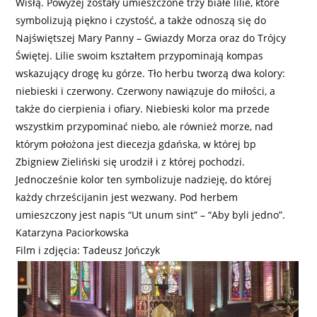
Wisłą. Powyżej zostały umieszczone trzy białe lilie, które
symbolizują piękno i czystość, a także odnoszą się do
Najświętszej Mary Panny – Gwiazdy Morza oraz do Trójcy
Świętej. Lilie swoim kształtem przypominają kompas
wskazujący drogę ku górze. Tło herbu tworzą dwa kolory:
niebieski i czerwony. Czerwony nawiązuje do miłości, a
także do cierpienia i ofiary. Niebieski kolor ma przede
wszystkim przypominać niebo, ale również morze, nad
którym położona jest diecezja gdańska, w której bp
Zbigniew Zieliński się urodził i z której pochodzi.
Jednocześnie kolor ten symbolizuje nadzieję, do której
każdy chrześcijanin jest wezwany. Pod herbem
umieszczony jest napis “Ut unum sint” – “Aby byli jedno”.
Katarzyna Paciorkowska
Film i zdjęcia: Tadeusz Jończyk