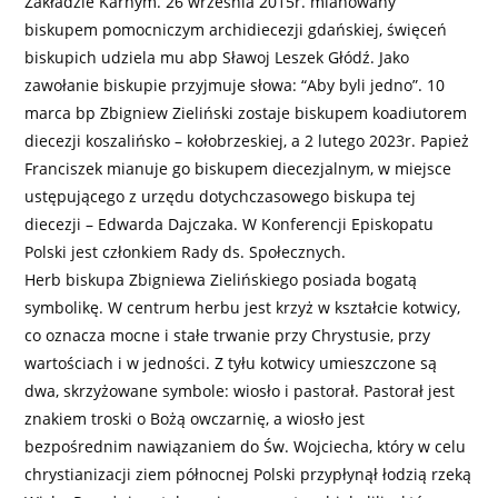
Zakładzie Karnym. 26 września 2015r. mianowany
biskupem pomocniczym archidiecezji gdańskiej, święceń
biskupich udziela mu abp Sławoj Leszek Głódź. Jako
zawołanie biskupie przyjmuje słowa: “Aby byli jedno”. 10
marca bp Zbigniew Zieliński zostaje biskupem koadiutorem
diecezji koszalińsko – kołobrzeskiej, a 2 lutego 2023r. Papież
Franciszek mianuje go biskupem diecezjalnym, w miejsce
ustępującego z urzędu dotychczasowego biskupa tej
diecezji – Edwarda Dajczaka. W Konferencji Episkopatu
Polski jest członkiem Rady ds. Społecznych.
Herb biskupa Zbigniewa Zielińskiego posiada bogatą
symbolikę. W centrum herbu jest krzyż w kształcie kotwicy,
co oznacza mocne i stałe trwanie przy Chrystusie, przy
wartościach i w jedności. Z tyłu kotwicy umieszczone są
dwa, skrzyżowane symbole: wiosło i pastorał. Pastorał jest
znakiem troski o Bożą owczarnię, a wiosło jest
bezpośrednim nawiązaniem do Św. Wojciecha, który w celu
chrystianizacji ziem północnej Polski przypłynął łodzią rzeką