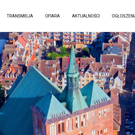
TRANSMISJA
OFIARA
AKTUALNOŚCI
OGŁOSZENI