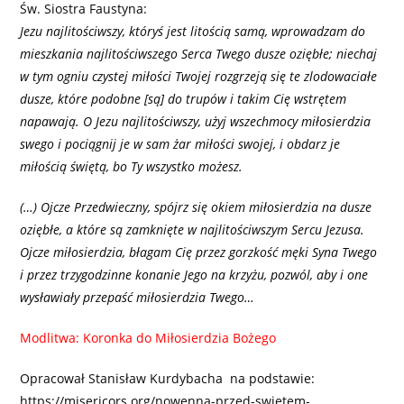
Św. Siostra Faustyna:
Jezu najlitościwszy, któryś jest litością samą, wprowadzam do
mieszkania najlitościwszego Serca Twego dusze oziębłe; niechaj
w tym ogniu czystej miłości Twojej rozgrzeją się te zlodowaciałe
dusze, które podobne [są] do trupów i takim Cię wstrętem
napawają. O Jezu najlitościwszy, użyj wszechmocy miłosierdzia
swego i pociągnij je w sam żar miłości swojej, i obdarz je
miłością świętą, bo Ty wszystko możesz.
(…) Ojcze Przedwieczny, spójrz się okiem miłosierdzia na dusze
oziębłe, a które są zamknięte w najlitościwszym Sercu Jezusa.
Ojcze miłosierdzia, błagam Cię przez gorzkość męki Syna Twego
i przez trzygodzinne konanie Jego na krzyżu, pozwól, aby i one
wysławiały przepaść miłosierdzia Twego…
Modlitwa: Koronka do Miłosierdzia Bożego
Opracował Stanisław Kurdybacha na podstawie:
https://misericors.org/nowenna-przed-swietem-