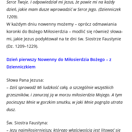
Serce Twoje. I odpowiedział mi Jezus, że powie mi na każdy
dzień, jakie mam dusze wprowadzić w Serce Jego. (Dzienniczek
1209)
.
W każ­dym dniu nowen­ny może­my – opró­cz odma­wia­nia
koron­ki do Boże­go Miło­sier­dzia – modlić się rów­nież sło­wa­
mi, jakie Jezus podyk­to­wał na te dni św. Sio­strze Fau­sty­nie
(Dz. 1209–1229).
Dzień pierwszy Nowenny do Miłosierdzia Bożego – z
Dzienniczkiem
Słowa Pana Jezusa:
– Dziś sprowadź Mi ludzkość całą, a szczególnie wszystkich
grzeszników, i zanurzaj ją w morzu miłosierdzia Mojego. A tym
pocieszysz Mnie w gorzkim smutku, w jaki Mnie pogrąża utrata
dusz.
Św. Siostra Faustyna:
– Jezu najmiłosierniejszy, którego właściwością jest litować się