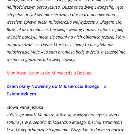
najlitościwszym Sercu Jezusa. Dusze te są żywą Ewangelią, ręce
ich pełne uczynków miłosierdzia, a dusza ich przepełniona
weselem śpiewa pieśń miłosierdzia Najwyższemu. Błagam Cię,
Boże, okaż im miłosierdzie swoje według nadziei i ufności, jaką
w Tobie położyli, niech się spełni na nich obietnica Jezusa, który
im powiedział, że: Dusze, które czcić będą to niezgłębione
miłosierdzie Moje – Ja sam bronić je będę w życiu, a szczególnie
w śmierci godzinie, jako swej chwały.
Modlitwa: Koronka do Miłosierdzia Bożego
Dzień ósmy Nowenny do Miłosierdzia Bożego – z
Dzienniczkiem
Słowa Pana Jezusa:
– Dziś sprowadź Mi dusze, które są w więzieniu czyśćcowym i
zanurz je w przepaści miłosierdzia Mojego, niechaj strumienie
krwi Mojej ochłodzą ich upalenie. Wszystkie te dusze są bardzo