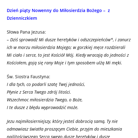
Dzień piąty Nowenny do Miłosierdzia Bożego – z
Dzienniczkiem
Słowa Pana Jezusa:
– Dziś sprowadź Mi dusze heretyków i odszczepieńców*, i zanurz
ich w morzu miłosierdzia Mojego; w gorzkiej męce rozdzierali
Mi ciało i serce, to jest Kościół Mój. Kiedy wracają do jedności z
Kościołem, goją się rany Moje i tym sposobem ulżą Mi męki.
Św. Siostra Faustyna:
I dla tych, co podarli szatę Twej jedności,
Płynie z Serca Twego zdrój litości.
Wszechmoc miłosierdzia Twego, o Boże,
I te dusze z błędu wyprowadzić może.
Jezu najmiłosierniejszy, który jesteś dobrocią samą, Ty nie
odmawiasz światła proszącym Ciebie, przyjm do mieszkania
najlitościwszego Serca swego dusze heretyków i dusze