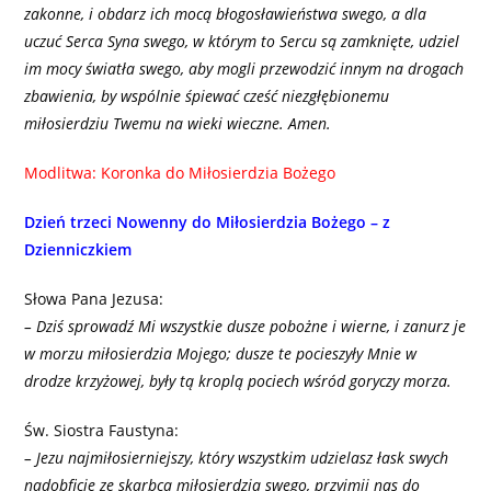
zakonne, i obdarz ich mocą błogosławieństwa swego, a dla
uczuć Serca Syna swego, w którym to Sercu są zamknięte, udziel
im mocy światła swego, aby mogli przewodzić innym na drogach
zbawienia, by wspólnie śpiewać cześć niezgłębionemu
miłosierdziu Twemu na wieki wieczne. Amen.
Modlitwa: Koronka do Miłosierdzia Bożego
Dzień trzeci Nowenny do Miłosierdzia Bożego – z
Dzienniczkiem
Słowa Pana Jezusa:
– Dziś sprowadź Mi wszystkie dusze pobożne i wierne, i zanurz je
w morzu miłosierdzia Mojego; dusze te pocieszyły Mnie w
drodze krzyżowej, były tą kroplą pociech wśród goryczy morza.
Św. Siostra Faustyna:
– Jezu najmiłosierniejszy, który wszystkim udzielasz łask swych
nadobficie ze skarbca miłosierdzia swego, przyjmij nas do