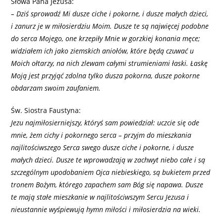
Słowa Pana Jezusa:
– Dziś sprowadź Mi dusze ciche i pokorne, i dusze małych dzieci,
i zanurz je w miłosierdziu Moim. Dusze te są najwięcej podobne
do serca Mojego, one krzepiły Mnie w gorzkiej konania męce;
widziałem ich jako ziemskich aniołów, które będą czuwać u
Moich ołtarzy, na nich zlewam całymi strumieniami łaski. Łaskę
Moją jest przyjąć zdolna tylko dusza pokorna, dusze pokorne
obdarzam swoim zaufaniem.
Św. Siostra Faustyna:
Jezu najmiłosierniejszy, któryś sam powiedział: uczcie się ode
mnie, żem cichy i pokornego serca – przyjm do mieszkania
najlitościwszego Serca swego dusze ciche i pokorne, i dusze
małych dzieci. Dusze te wprowadzają w zachwyt niebo całe i są
szczególnym upodobaniem Ojca niebieskiego, są bukietem przed
tronem Bożym, którego zapachem sam Bóg się napawa. Dusze
te mają stałe mieszkanie w najlitościwszym Sercu Jezusa i
nieustannie wyśpiewują hymn miłości i miłosierdzia na wieki.