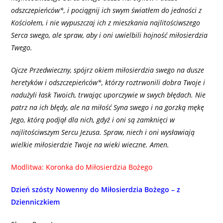
odszczepieńców*, i pociągnij ich swym światłem do jedności z
Kościołem, i nie wypuszczaj ich z mieszkania najlitościwszego
Serca swego, ale spraw, aby i oni uwielbili hojność miłosierdzia
Twego.
Ojcze Przedwieczny, spójrz okiem miłosierdzia swego na dusze
heretyków i odszczepieńców*, którzy roztrwonili dobra Twoje i
nadużyli łask Twoich, trwając uporczywie w swych błędach. Nie
patrz na ich błędy, ale na miłość Syna swego i na gorzką mękę
Jego, którą podjął dla nich, gdyż i oni są zamknięci w
najlitościwszym Sercu Jezusa. Spraw, niech i oni wysławiają
wielkie miłosierdzie Twoje na wieki wieczne. Amen.
Modlitwa: Koronka do Miłosierdzia Bożego
Dzień szósty Nowenny do Miłosierdzia Bożego – z
Dzienniczkiem