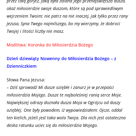
przez całą gorycz, jaką była zalana Jego przenajświętsza dusza,
okaż miłosierdzie swoje duszom, które są pod sprawiedliwym
wejrzeniem Twoim; nie patrz na nie inaczej, jak tylko przez rany
Jezusa, Syna Twego najmilszego, bo my wierzymy, że dobroci
Twojej i litości liczby nie masz.
Modlitwa: Koronka do Miłosierdzia Bożego
Dzień dziewiąty Nowenny do Miłosierdzia Bożego – z
Dzienniczkiem
Słowa Pana Jezusa:
– Dziś sprowadź Mi dusze oziębłe i zanurz je w przepaści
miłosierdzia Mojego. Dusze te najboleśniej ranią serce Moje.
Największej odrazy doznała dusza Moja w Ogrójcu od duszy
oziębłej. One były powodem, iż wypowiedziałem: Ojcze, oddal
ten kielich, jeżeli jest taka wola Twoja. Dla nich jest ostateczna
deska ratunku uciec się do miłosierdzia Mojego.