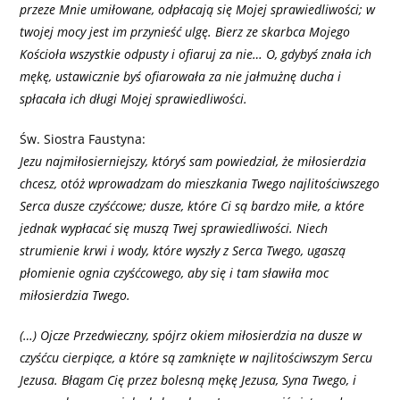
przeze Mnie umiłowane, odpłacają się Mojej sprawiedliwości; w
twojej mocy jest im przynieść ulgę. Bierz ze skarbca Mojego
Kościoła wszystkie odpusty i ofiaruj za nie… O, gdybyś znała ich
mękę, ustawicznie byś ofiarowała za nie jałmużnę ducha i
spłacała ich długi Mojej sprawiedliwości.
Św. Siostra Faustyna:
Jezu najmiłosierniejszy, któryś sam powiedział, że miłosierdzia
chcesz, otóż wprowadzam do mieszkania Twego najlitościwszego
Serca dusze czyśćcowe; dusze, które Ci są bardzo miłe, a które
jednak wypłacać się muszą Twej sprawiedliwości. Niech
strumienie krwi i wody, które wyszły z Serca Twego, ugaszą
płomienie ognia czyśćcowego, aby się i tam sławiła moc
miłosierdzia Twego.
(…) Ojcze Przedwieczny, spójrz okiem miłosierdzia na dusze w
czyśćcu cierpiące, a które są zamknięte w najlitościwszym Sercu
Jezusa. Błagam Cię przez bolesną mękę Jezusa, Syna Twego, i