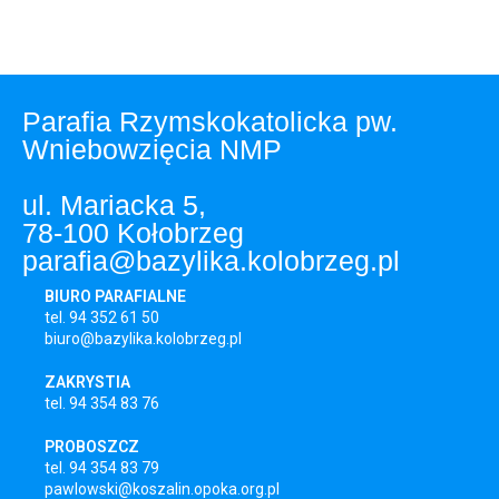
Parafia Rzymskokatolicka pw.
Wniebowzięcia NMP
ul. Mariacka 5,
78-100 Kołobrzeg
parafia@bazylika.kolobrzeg.pl
BIURO PARAFIALNE
tel. 94 352 61 50
biuro@bazylika.kolobrzeg.pl
ZAKRYSTIA
tel. 94 354 83 76
PROBOSZCZ
tel. 94 354 83 79
pawlowski@koszalin.opoka.org.pl