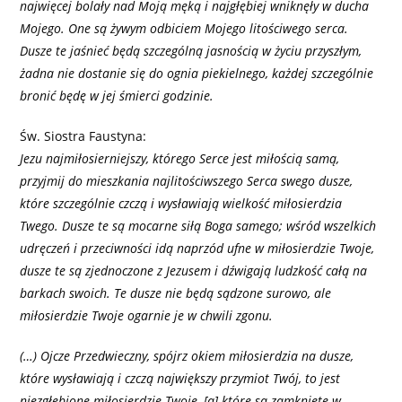
najwięcej bolały nad Moją męką i najgłębiej wniknęły w ducha
Mojego. One są żywym odbiciem Mojego litościwego serca.
Dusze te jaśnieć będą szczególną jasnością w życiu przyszłym,
żadna nie dostanie się do ognia piekielnego, każdej szczególnie
bronić będę w jej śmierci godzinie.
Św. Siostra Faustyna:
Jezu najmiłosierniejszy, którego Serce jest miłością samą,
przyjmij do mieszkania najlitościwszego Serca swego dusze,
które szczególnie czczą i wysławiają wielkość miłosierdzia
Twego. Dusze te są mocarne siłą Boga samego; wśród wszelkich
udręczeń i przeciwności idą naprzód ufne w miłosierdzie Twoje,
dusze te są zjednoczone z Jezusem i dźwigają ludzkość całą na
barkach swoich. Te dusze nie będą sądzone surowo, ale
miłosierdzie Twoje ogarnie je w chwili zgonu.
(…) Ojcze Przedwieczny, spójrz okiem miłosierdzia na dusze,
które wysławiają i czczą największy przymiot Twój, to jest
niezgłębione miłosierdzie Twoje, [a] które są zamknięte w