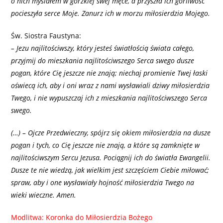
o nich myślałem w gorzkiej swej męce, a przyszła ich gorliwość
pocieszyła serce Moje. Zanurz ich w morzu miłosierdzia Mojego.
Św. Siostra Faustyna:
– Jezu najlitościwszy, który jesteś światłością świata całego,
przyjmij do mieszkania najlitościwszego Serca swego dusze
pogan, które Cię jeszcze nie znają; niechaj promienie Twej łaski
oświecą ich, aby i oni wraz z nami wysławiali dziwy miłosierdzia
Twego, i nie wypuszczaj ich z mieszkania najlitościwszego Serca
swego.
(…) – Ojcze Przedwieczny, spójrz się okiem miłosierdzia na dusze
pogan i tych, co Cię jeszcze nie znają, a które są zamknięte w
najlitościwszym Sercu Jezusa. Pociągnij ich do światła Ewangelii.
Dusze te nie wiedzą, jak wielkim jest szczęściem Ciebie miłować;
spraw, aby i one wysławiały hojność miłosierdzia Twego na
wieki wieczne. Amen.
Modlitwa: Koronka do Miłosierdzia Bożego