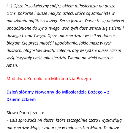
(…) Ojcze Przedwieczny spójrz okiem miłosierdzia na dusze
ciche, pokorne i dusze małych dzieci, które są zamknięte w
mieszkaniu najlitościwszego Serca Jezusa. Dusze te są najwięcej
upodobnione do Syna Twego, woń tych dusz wznosi się z ziemi i
dosięga tronu Twego. Ojcze miłosierdzia i wszelkiej dobroci,
błagam Cię przez miłość i upodobanie, jakie masz w tych
duszach, błogosław światu całemu, aby wszystkie dusze razem
wyśpiewywały cześć miłosierdziu Twemu na wieki wieczne.
Amen.
Modlitwa: Koronka do Miłosierdzia Bożego
Dzień siódmy Nowenny do Miłosierdzia Bożego – z
Dzienniczkiem
Słowa Pana Jezusa:
– Dziś sprowadź Mi dusze, które szczególnie czczą i wysławiają
miłosierdzie Moje, i zanurz je w miłosierdziu Moim. Te dusze