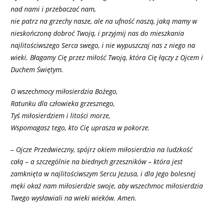
nad nami i przebaczać nam,
nie patrz na grzechy nasze, ale na ufność naszą, jaką mamy w
nieskończoną dobroć Twoją, i przyjmij nas do mieszkania
najlitościwszego Serca swego, i nie wypuszczaj nas z niego na
wieki. Błagamy Cię przez miłość Twoją, która Cię łączy z Ojcem i
Duchem Świętym.
O wszechmocy miłosierdzia Bożego,
Ratunku dla człowieka grzesznego,
Tyś miłosierdziem i litości morze,
Wspomagasz tego, kto Cię uprasza w pokorze.
– Ojcze Przedwieczny, spójrz okiem miłosierdzia na ludzkość
całą – a szczególnie na biednych grzeszników – która jest
zamknięta w najlitościwszym Sercu Jezusa, i dla Jego bolesnej
męki okaż nam miłosierdzie swoje, aby wszechmoc miłosierdzia
Twego wysławiali na wieki wieków. Amen.