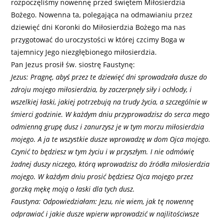
rozpoczęliśmy nowennę przed świętem Miłosierdzia
Bożego. Nowenna ta, polegająca na odmawianiu przez
dziewięć dni Koronki do Miłosierdzia Bożego ma nas
przygotować do uroczystości w której czcimy Boga w
tajemnicy Jego niezgłębionego miłosierdzia.
Pan Jezus prosił św. siostrę Faustynę:
Jezus: Pragnę, abyś przez te dziewięć dni sprowadzała dusze do
zdroju mojego miłosierdzia, by zaczerpnęły siły i ochłody, i
wszelkiej łaski, jakiej potrzebują na trudy życia, a szczególnie w
śmierci godzinie. W każdym dniu przyprowadzisz do serca mego
odmienną grupę dusz i zanurzysz je w tym morzu miłosierdzia
mojego. A ja te wszystkie dusze wprowadzę w dom Ojca mojego.
Czynić to będziesz w tym życiu i w przyszłym. I nie odmówię
żadnej duszy niczego, którą wprowadzisz do źródła miłosierdzia
mojego. W każdym dniu prosić będziesz Ojca mojego przez
gorzką mękę moją o łaski dla tych dusz.
Faustyna: Odpowiedziałam: Jezu, nie wiem, jak tę nowennę
odprawiać i jakie dusze wpierw wprowadzić w najlitościwsze