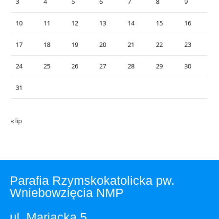
3
4
5
6
7
8
9
10
11
12
13
14
15
16
17
18
19
20
21
22
23
24
25
26
27
28
29
30
31
« lip
Parafia Rzymskokatolicka pw.
Wniebowzięcia NMP
ul. Mariacka 5,