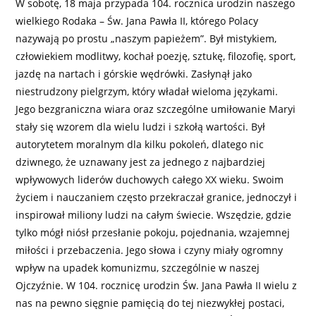
W sobotę, 18 maja przypada 104. rocznica urodzin naszego
wielkiego Rodaka – Św. Jana Pawła II, którego Polacy
nazywają po prostu „naszym papieżem”. Był mistykiem,
człowiekiem modlitwy, kochał poezję, sztukę, filozofię, sport,
jazdę na nartach i górskie wędrówki. Zasłynął jako
niestrudzony pielgrzym, który władał wieloma językami.
Jego bezgraniczna wiara oraz szczególne umiłowanie Maryi
stały się wzorem dla wielu ludzi i szkołą wartości. Był
autorytetem moralnym dla kilku pokoleń, dlatego nic
dziwnego, że uznawany jest za jednego z najbardziej
wpływowych liderów duchowych całego XX wieku. Swoim
życiem i nauczaniem często przekraczał granice, jednoczył i
inspirował miliony ludzi na całym świecie. Wszędzie, gdzie
tylko mógł niósł przesłanie pokoju, pojednania, wzajemnej
miłości i przebaczenia. Jego słowa i czyny miały ogromny
wpływ na upadek komunizmu, szczególnie w naszej
Ojczyźnie. W 104. rocznicę urodzin Św. Jana Pawła II wielu z
nas na pewno sięgnie pamięcią do tej niezwykłej postaci,