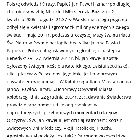
Polskę odwiedził 9 razy. Papież Jan Paweł II zmarł po długiej
chorobie w wigilię Niedzieli Miłosierdzia Bożego – 2
kwietnia 2005r. o godz. 21:37 w Watykanie, a jego pogrzeb
odbył się 8 kwietnia i zgromadził miliony wiernych z całego
świata. 1 maja 2011r. podczas uroczystej Mszy św. na Placu
Św. Piotra w Rzymie nastąpiła beatyfikacja Jana Pawła II.
Papieża – Polaka błogosławionym ogłosił jego następca –
Benedykt XVI. 27 kwietnia 2014r. bł. Jan Paweł II został
ogłoszony świętym Kościoła Katolickiego. Dzisiaj setki szkół,
ulic i placów w Polsce nosi jego imię, jest honorowym
obywatelem wielu miast. W Kołobrzegu Rada Miasta nadała
Janowi Pawłowi II tytuł „Honorowy Obywatel Miasta
Kołobrzeg” dnia 22 grudnia 2004r. za: „dawanie świadectwa
prawdzie oraz pomoc udzielaną rodakom w
najtrudniejszych, przełomowych momentach dziejów
Ojczyzny”. Św. Jan Paweł II jest dzisiaj Patronem: Rodzin,
Światowych Dni Młodzieży, Akcji Katolickiej i Ruchu
Apostolstwa Młodzieży. Jest także Patronem województwa