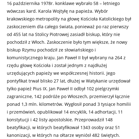
16 października 1978r. konklawe wybrało 58 – letniego
wówczas kard. Karola Wojtyłę na papieża. Wybór
krakowskiego metropolity na głowę Kościoła Katolickiego był
zaskoczeniem dla całego świata, ponieważ po raz pierwszy
od 455 lat na Stolicy Piotrowej zasiadł biskup, który nie
pochodził z Włoch. Zaskoczenie było tym większe, że nowy
biskup Rzymu pochodził ze słowiańskiego i
komunistycznego kraju. Jan Paweł II był wybrany na 264 z
rzędu głowę Kościoła i został jednym z najdłużej
urzędujących papieży we współczesnej historii. Jego
pontyfikat trwał blisko 27 lat, dłużej w Watykanie urzędował
tylko papież Pius IX. Jan Paweł II odbył 102 pielgrzymki
zagraniczne, 142 podróże po Włoszech, przemierzył łącznie
ponad 1,3 mln. kilometrów. Wygłosił ponad 3 tysiące homilii
i przemówień, opublikował 14 encyklik, 14 adhortacji, 11
konstytucji i 42 listy apostolskie. Przeprowadził 148
beatyfikacji, w których beatyfikował 1343 osoby oraz 51
kanonizacji, w których na ołtarze wyniósł 482 świętych.