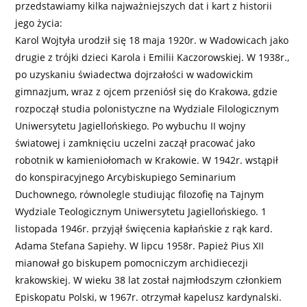
przedstawiamy kilka najważniejszych dat i kart z historii
jego życia:
Karol Wojtyła urodził się 18 maja 1920r. w Wadowicach jako
drugie z trójki dzieci Karola i Emilii Kaczorowskiej. W 1938r.,
po uzyskaniu świadectwa dojrzałości w wadowickim
gimnazjum, wraz z ojcem przeniósł się do Krakowa, gdzie
rozpoczął studia polonistyczne na Wydziale Filologicznym
Uniwersytetu Jagiellońskiego. Po wybuchu II wojny
światowej i zamknięciu uczelni zaczął pracować jako
robotnik w kamieniołomach w Krakowie. W 1942r. wstąpił
do konspiracyjnego Arcybiskupiego Seminarium
Duchownego, równolegle studiując filozofię na Tajnym
Wydziale Teologicznym Uniwersytetu Jagiellońskiego. 1
listopada 1946r. przyjął święcenia kapłańskie z rąk kard.
Adama Stefana Sapiehy. W lipcu 1958r. Papież Pius XII
mianował go biskupem pomocniczym archidiecezji
krakowskiej. W wieku 38 lat został najmłodszym członkiem
Episkopatu Polski, w 1967r. otrzymał kapelusz kardynalski.