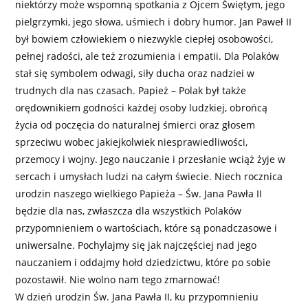
niektórzy może wspomną spotkania z Ojcem Świętym, jego
pielgrzymki, jego słowa, uśmiech i dobry humor. Jan Paweł II
był bowiem człowiekiem o niezwykle ciepłej osobowości,
pełnej radości, ale też zrozumienia i empatii. Dla Polaków
stał się symbolem odwagi, siły ducha oraz nadziei w
trudnych dla nas czasach. Papież – Polak był także
orędownikiem godności każdej osoby ludzkiej, obrońcą
życia od poczęcia do naturalnej śmierci oraz głosem
sprzeciwu wobec jakiejkolwiek niesprawiedliwości,
przemocy i wojny. Jego nauczanie i przesłanie wciąż żyje w
sercach i umysłach ludzi na całym świecie. Niech rocznica
urodzin naszego wielkiego Papieża – Św. Jana Pawła II
będzie dla nas, zwłaszcza dla wszystkich Polaków
przypomnieniem o wartościach, które są ponadczasowe i
uniwersalne. Pochylajmy się jak najczęściej nad jego
nauczaniem i oddajmy hołd dziedzictwu, które po sobie
pozostawił. Nie wolno nam tego zmarnować!
W dzień urodzin Św. Jana Pawła II, ku przypomnieniu