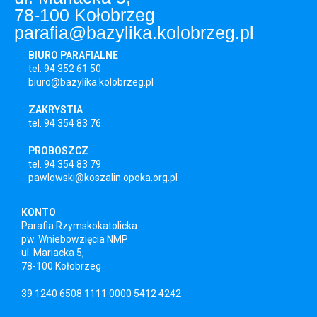
78-100 Kołobrzeg
parafia@bazylika.kolobrzeg.pl
BIURO PARAFIALNE
tel. 94 352 61 50
biuro@bazylika.kolobrzeg.pl
ZAKRYSTIA
tel. 94 354 83 76
PROBOSZCZ
tel. 94 354 83 79
pawlowski@koszalin.opoka.org.pl
KONTO
Parafia Rzymskokatolicka
pw. Wniebowzięcia NMP
ul. Mariacka 5,
78-100 Kołobrzeg
39 1240 6508 1111 0000 5412 4242